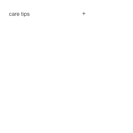
care tips
save the climate
wash cool
line dry
ÜBER UNS
NACHHALTIGKEIT
NEUIGKEITEN
KONTAKTIERE UNS
MEMBER WERDEN
Versand und Rücksendung